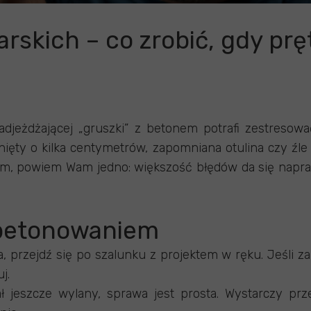
rskich – co zrobić, gdy prę
adjeżdżającej „gruszki” z betonem potrafi zestresow
unięty o kilka centymetrów, zapomniana otulina czy źle
iem, powiem Wam jedno: większość błędów da się napra
 betonowaniem
, przejdź się po szalunku z projektem w ręku. Jeśli za
j.
ał jeszcze wylany, sprawa jest prosta. Wystarczy pr