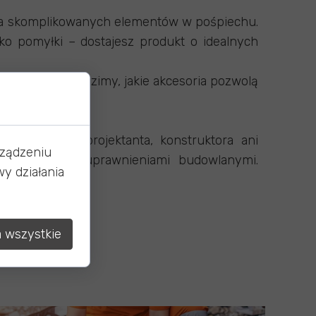
a skomplikowanych elementów w pośpiechu.
ko pomyłki – dostajesz produkt o idealnych
jenie” lub doradzimy, jakie akcesoria pozwolą
lnej opinii projektanta, konstruktora ani
rządzeniu
rzez osobę z uprawnieniami budowlanymi.
y działania
 wszystkie