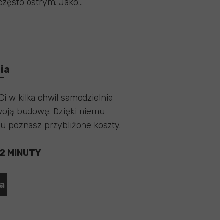
 często ostrym. Jako...
ia
Ci w kilka chwil samodzielnie
oją budowę. Dzięki niemu
zu poznasz przybliżone koszty.
 2 MINUTY
ia