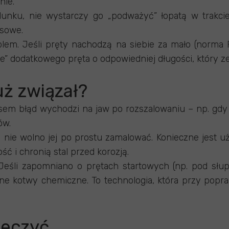
nie.
alunku, nie wystarczy go „podważyć” łopatą w trakcie
sowe.
oblem. Jeśli pręty nachodzą na siebie za mało (norma
e” dodatkowego pręta o odpowiedniej długości, który z
uż związał?
asem błąd wychodzi na jaw po rozszalowaniu – np. gdy 
ów.
na, nie wolno jej po prostu zamalować. Konieczne jest
 i chronią stal przed korozją.
 Jeśli zapomniano o prętach startowych (np. pod słu
ane kotwy chemiczne. To technologia, która przy po
leczyć