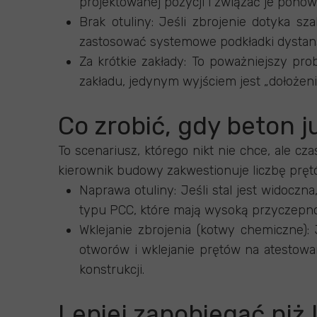
projektowanej pozycji i związać je ponow
Brak otuliny: Jeśli zbrojenie dotyka sz
zastosować systemowe podkładki dystan
Za krótkie zakłady: To poważniejszy pr
zakładu, jedynym wyjściem jest „dołożeni
Co zrobić, gdy beton j
To scenariusz, którego nikt nie chce, ale cz
kierownik budowy zakwestionuje liczbę pręt
Naprawa otuliny: Jeśli stal jest widocz
typu PCC, które mają wysoką przyczepność
Wklejanie zbrojenia (kotwy chemiczne):
otworów i wklejanie prętów na atestow
konstrukcji.
Lepiej zapobiegać niż 