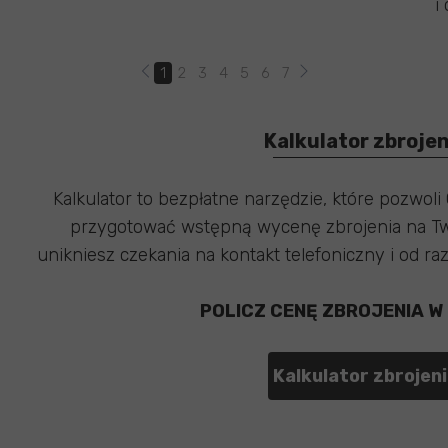
i
1
2
3
4
5
6
7
Kalkulator zbrojen
Kalkulator to bezpłatne narzędzie, które pozwoli 
przygotować wstępną wycenę zbrojenia na Tw
unikniesz czekania na kontakt telefoniczny i od ra
POLICZ CENĘ ZBROJENIA W
Kalkulator zbrojen