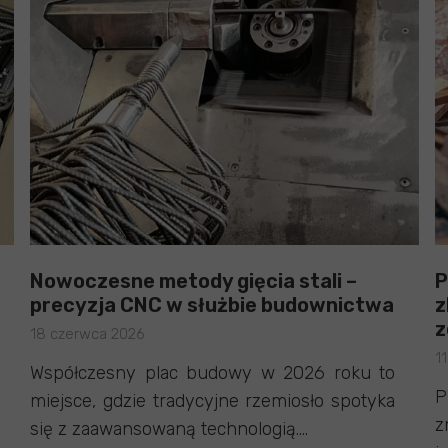
Nowoczesne metody gięcia stali –
P
precyzja CNC w służbie budownictwa
z
z
18 czerwca 2026
1
Współczesny plac budowy w 2026 roku to
P
miejsce, gdzie tradycyjne rzemiosło spotyka
z
się z zaawansowaną technologią....