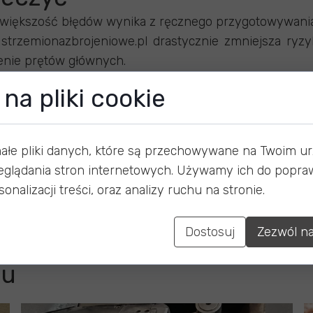
większość błędów wynika z ręcznego przygotowywani
trzemionazbrojeniowe.pl drastycznie zmniejsza ryzy
enie prętów głównych.
konsultuj się z nami. Pomożemy dobrać stal na „dozbro
na pliki cookie
tach i stropie nie warto oszczędzać na poprawkach.
e mają charakter edukacyjny i nie zastępują oficja
małe pliki danych, które są przechowywane na Twoim u
ntu konstrukcyjnego musi zostać zatwierdzona p
eglądania stron internetowych. Używamy ich do popraw
.
onalizacji treści, oraz analizy ruchu na stronie.
Dostosuj
Zezwól na
gu