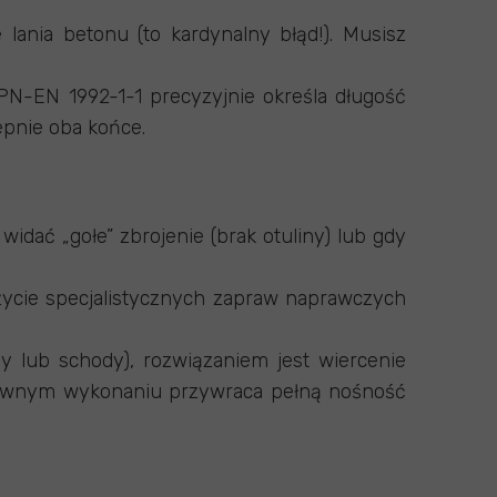
 lania betonu (to kardynalny błąd!). Musisz
 PN-EN 1992-1-1 precyzyjnie określa długość
epnie oba końce.
widać „gołe” zbrojenie (brak otuliny) lub gdy
 użycie specjalistycznych zapraw naprawczych
py lub schody), rozwiązaniem jest wiercenie
prawnym wykonaniu przywraca pełną nośność