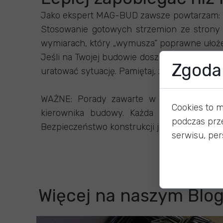
Jako ekspert MAG-BUD zawsze powtarzam: 
Stosowanie gotowych strzemion ze strony s
wymiarach, który „wymusza” poprawne ułoż
Jeśli na Twojej budowie doszło do pomyłki, s
Zgoda 
uratować sytuację. Pamiętaj, że na fundamen
WAŻNE: Porady zawarte w powyższym tekści
Cookies to 
kierownika budowy. Każda naprawa eleme
podczas prz
Bezpieczeństwo konstrukcji jest priorytetem
serwisu, pers
Więcej na naszym Blo